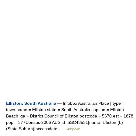
Elliston, South Australia
— Infobox Australian Place | type =
town name = Elliston state = South Australia caption = Elliston
Beach lga = District Council of Elliston postcode = 5670 est = 1878
pop = 377Census 2006 AUS|id=SSC43531|name=Elliston (L)
(State Suburb)|accessdate …
Wikipedia