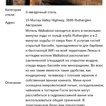
Категория
3-звездочный отель
отеля:
15 Murray Valley Highway, 3685 Rutherglen,
Адрес:
Австралия
Мотель Walkabout находится всего в нескольких
минутах езды от гольф-клуба Rutherglen и в 2
минутах ходьбы от озера Кинг. К услугам гостей
открытый бассейн, принадлежности для барбекю
и бесплатный WiFi на всей территории.Люксы и
коттеджи мотеля Walkabout располагают
озелененной площадкой на открытом воздухе,
откуда видны бассейн или виноградники. Во всех
из них также имеются такие удобства, как
кондиционер, телевизор с плоским экраном и
собственная ванная комната. Мини-кухня
Описание:
оснащена микроволновой печью, холодильником,
чайником и тостером.Гости мотеля могут
расслабиться в гидромассажной ванне или
воспользоваться общей прачечной. В
туристическом бюро вам предоставят