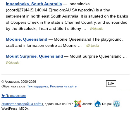
Innamincka, South Australia
— Innamincka
(coord|27|44|S|140|44|E|region:AU SA type:city) is a tiny
settlement in north east South Australia. It is situated on the banks
of Coopers Creek in the state s Channel Country, and surrounded
by the Strzelecki, Tirari and Sturt s Stony …
Wikipedia
Moonie, Queensland
— Moonie Queensland The playground,
craft and information centre at Moonie …
Wikipedia
Mount Surprise, Queensland
— Mount Surprise Queensland …
Wikipedia
© Академик, 2000-2026
18+
Обратная связь:
Техподдержка
,
Реклама на сайте
👣 Путешествия
Экспорт словарей на сайты
, сделанные на PHP,
Joomla,
Drupal,
WordPress, MODx.