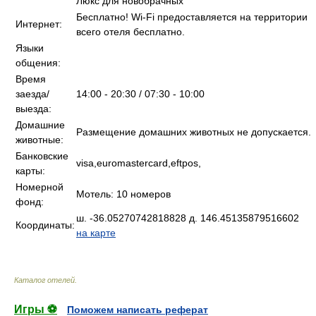
Люкс для новобрачных
Бесплатно! Wi-Fi предоставляется на территории
Интернет:
всего отеля бесплатно.
Языки
общения:
Время
заезда/
14:00 - 20:30 / 07:30 - 10:00
выезда:
Домашние
Размещение домашних животных не допускается.
животные:
Банковские
visa,euromastercard,eftpos,
карты:
Номерной
Мотель: 10 номеров
фонд:
ш. -36.05270742818828 д. 146.45135879516602
Координаты:
на карте
Каталог отелей
.
Игры ⚽
Поможем написать реферат