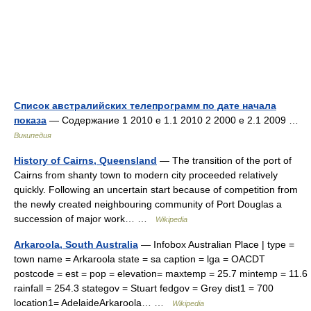
Список австралийских телепрограмм по дате начала
показа
— Содержание 1 2010 е 1.1 2010 2 2000 е 2.1 2009 …
Википедия
History of Cairns, Queensland
— The transition of the port of
Cairns from shanty town to modern city proceeded relatively
quickly. Following an uncertain start because of competition from
the newly created neighbouring community of Port Douglas a
succession of major work… …
Wikipedia
Arkaroola, South Australia
— Infobox Australian Place | type =
town name = Arkaroola state = sa caption = lga = OACDT
postcode = est = pop = elevation= maxtemp = 25.7 mintemp = 11.6
rainfall = 254.3 stategov = Stuart fedgov = Grey dist1 = 700
location1= AdelaideArkaroola… …
Wikipedia